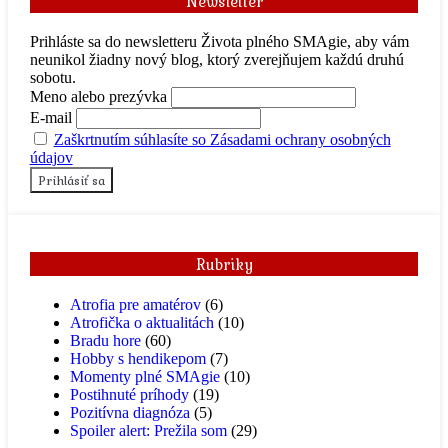
Newsletter
Prihláste sa do newsletteru Života plného SMAgie, aby vám
neunikol žiadny nový blog, ktorý zverejňujem každú druhú
sobotu.
Meno alebo prezývka
E-mail
Zaškrtnutím súhlasíte so Zásadami ochrany osobných
údajov
Rubriky
Atrofia pre amatérov
(6)
Atrofička o aktualitách
(10)
Bradu hore
(60)
Hobby s hendikepom
(7)
Momenty plné SMAgie
(10)
Postihnuté príhody
(19)
Pozitívna diagnóza
(5)
Spoiler alert: Prežila som
(29)