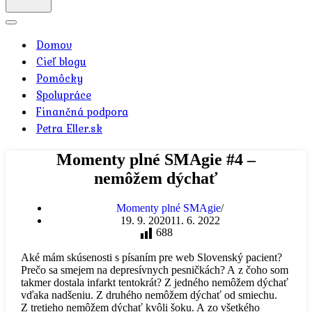
Menu
navigácie
Domov
Cieľ blogu
Pomôcky
Spolupráce
Finančná podpora
Petra Eller.sk
Momenty plné SMAgie #4 –
nemôžem dýchať
Momenty plné SMAgie
19. 9. 2020
11. 6. 2022
688
Aké mám skúsenosti s písaním pre web Slovenský pacient?
Prečo sa smejem na depresívnych pesničkách? A z čoho som
takmer dostala infarkt tentokrát? Z jedného nemôžem dýchať
vďaka nadšeniu. Z druhého nemôžem dýchať od smiechu.
Z tretieho nemôžem dýchať kvôli šoku. A zo všetkého