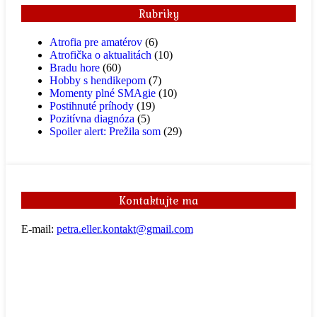
Rubriky
Atrofia pre amatérov
(6)
Atrofička o aktualitách
(10)
Bradu hore
(60)
Hobby s hendikepom
(7)
Momenty plné SMAgie
(10)
Postihnuté príhody
(19)
Pozitívna diagnóza
(5)
Spoiler alert: Prežila som
(29)
Kontaktujte ma
E-mail:
petra.eller.kontakt@gmail.com