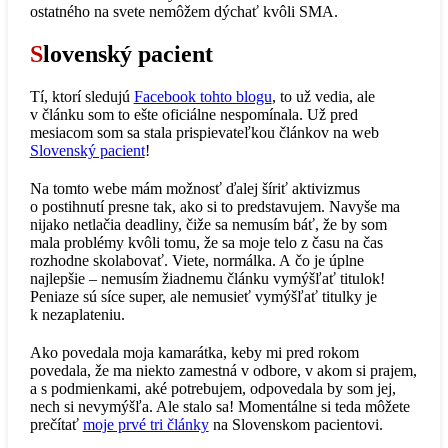
ostatného na svete nemôžem dýchať kvôli SMA.
S
lovenský pacient
Tí, ktorí sledujú
Facebook tohto blogu
, to už vedia, ale
v článku som to ešte oficiálne nespomínala. Už pred
mesiacom som sa stala prispievateľkou článkov na web
Slovenský pacient
!
Na tomto webe mám možnosť ďalej šíriť aktivizmus
o postihnutí presne tak, ako si to predstavujem. Navyše ma
nijako netlačia deadliny, čiže sa nemusím báť, že by som
mala problémy kvôli tomu, že sa moje telo z času na čas
rozhodne skolabovať. Viete, normálka. A čo je úplne
najlepšie – nemusím žiadnemu článku vymýšľať titulok!
Peniaze sú síce super, ale nemusieť vymýšľať titulky je
k nezaplateniu.
Ako povedala moja kamarátka, keby mi pred rokom
povedala, že ma niekto zamestná v odbore, v akom si prajem,
a s podmienkami, aké potrebujem, odpovedala by som jej,
nech si nevymýšľa. Ale stalo sa! Momentálne si teda môžete
prečítať
moje prvé tri články
na Slovenskom pacientovi.