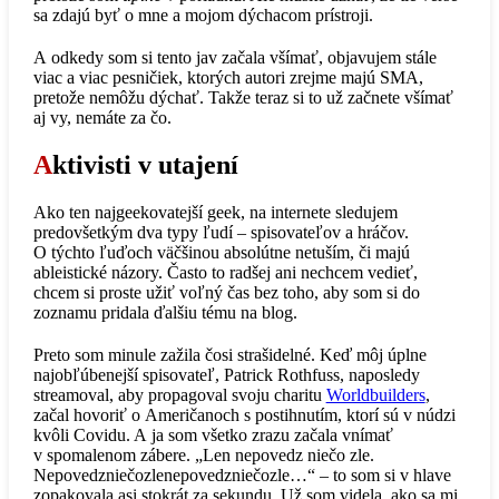
sa zdajú byť o mne a mojom dýchacom prístroji.
A odkedy som si tento jav začala všímať, objavujem stále
viac a viac pesničiek, ktorých autori zrejme majú SMA,
pretože nemôžu dýchať. Takže teraz si to už začnete všímať
aj vy, nemáte za čo.
A
ktivisti v utajení
Ako ten najgeekovatejší geek, na internete sledujem
predovšetkým dva typy ľudí – spisovateľov a hráčov.
O týchto ľuďoch väčšinou absolútne netuším, či majú
ableistické názory. Často to radšej ani nechcem vedieť,
chcem si proste užiť voľný čas bez toho, aby som si do
zoznamu pridala ďalšiu tému na blog.
Preto som minule zažila čosi strašidelné. Keď môj úplne
najobľúbenejší spisovateľ, Patrick Rothfuss, naposledy
streamoval, aby propagoval svoju charitu
Worldbuilders
,
začal hovoriť o Američanoch s postihnutím, ktorí sú v núdzi
kvôli Covidu. A ja som všetko zrazu začala vnímať
v spomalenom zábere. „Len nepovedz niečo zle.
Nepovedzniečozlenepovedzniečozle…“ – to som si v hlave
zopakovala asi stokrát za sekundu. Už som videla, ako sa mi