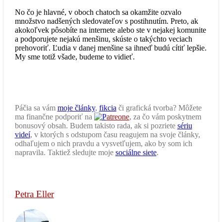
No čo je hlavné, v oboch chatoch sa okamžite ozvalo
množstvo nadšených sledovateľov s postihnutím. Preto, ak
akokoľvek pôsobíte na internete alebo ste v nejakej komunite
a podporujete nejakú menšinu, skúste o takýchto veciach
prehovoriť. Ľudia v danej menšine sa ihneď budú cítiť lepšie.
My sme totiž všade, budeme to vidieť.
Páčia sa vám
moje články
,
fikcia
či grafická tvorba? Môžete
ma finančne podporiť na
atreone
, za čo vám poskytnem
bonusový obsah. Budem takisto rada, ak si pozriete
sériu
videí
, v ktorých s odstupom času reagujem na svoje články,
odhaľujem o nich pravdu a vysvetľujem, ako by som ich
napravila. Taktiež sledujte moje
sociálne siete
.
Petra Eller