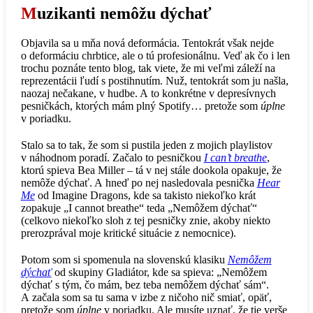
M
uzikanti nemôžu dýchať
Objavila sa u mňa nová deformácia. Tentokrát však nejde
o deformáciu chrbtice, ale o tú profesionálnu. Veď ak čo i len
trochu poznáte tento blog, tak viete, že mi veľmi záleží na
reprezentácii ľudí s postihnutím. Nuž, tentokrát som ju našla,
naozaj nečakane, v hudbe. A to konkrétne v depresívnych
pesničkách, ktorých mám plný Spotify… pretože som
úplne
v poriadku.
Stalo sa to tak, že som si pustila jeden z mojich playlistov
v náhodnom poradí. Začalo to pesničkou
I can’t breathe
,
ktorú spieva Bea Miller – tá v nej stále dookola opakuje, že
nemôže dýchať. A hneď po nej nasledovala pesnička
Hear
Me
od Imagine Dragons, kde sa takisto niekoľko krát
zopakuje „I cannot breathe“ teda „Nemôžem dýchať“
(celkovo niekoľko sloh z tej pesničky znie, akoby niekto
prerozprával moje kritické situácie z nemocnice).
Potom som si spomenula na slovenskú klasiku
Nemôžem
dýchať
od skupiny Gladiátor, kde sa spieva: „Nemôžem
dýchať s tým, čo mám, bez teba nemôžem dýchať sám“.
A začala som sa tu sama v izbe z ničoho nič smiať, opäť,
pretože som
úplne
v poriadku. Ale musíte uznať, že tie verše