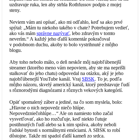
uzdravuje ruka, len aby strhla Rothfussov podpis z mojej
steny.
Neviem vám ani opísať, ako mi odľahlo, keď sa ako prvé
spýtal: „Mám tu niekoho takého v chate? Potrebujem vedieť,
ako vás mám
správne nazývať
, lebo zdravým v tomto
neverím.“ A každý jeho ďalší komentár pokračoval
v podobnom duchu, akoby to bolo vystrihnuté z môjho
blogu.
Aby toho nebolo málo, o deň neskôr môj najobľúbenejší
streamer (ktorého meno vám nepoviem, aby ste ma neprišli
stalkovať do jeho chatu) odpovedal na otázku, aký je jeho
najobľúbenejší YouTube kanál. Vraj
SBSK
. To je, podľa
môjho názoru, skvelý americký kanál, ktorý predstavuje ľudí
s rôznorodými diagnózami z rôznych vekových kategórií.
Opäť spomalený záber a jediné, na čo som myslela, bolo:
„Hlavne o nich nepovedz niečo hlúpe.
Nepovedzniečohlúpe…“ Ale on namiesto toho začal
vysvetľovať, ako ho rozčuľuje, keď niekto ľutuje
postihnutých ľudí alebo sa k nim správa, akoby neboli
ľudské bytosti s normálnymi emóciami. A SBSK to robí
dôstojne. Takže mi spadol ďalší kameň zo srdca.