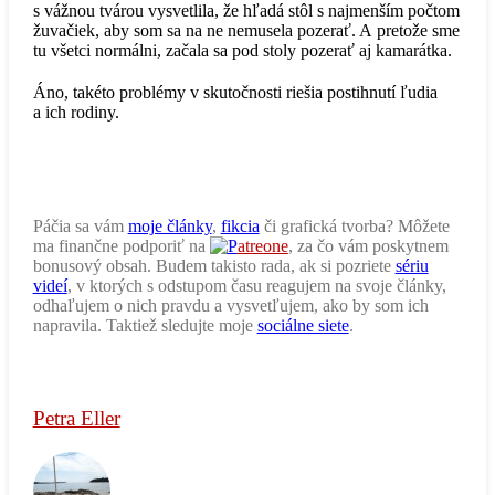
s vážnou tvárou vysvetlila, že hľadá stôl s najmenším počtom
žuvačiek, aby som sa na ne nemusela pozerať. A pretože sme
tu všetci normálni, začala sa pod stoly pozerať aj kamarátka.
Áno, takéto problémy v skutočnosti riešia postihnutí ľudia
a ich rodiny.
Páčia sa vám
moje články
,
fikcia
či grafická tvorba? Môžete
ma finančne podporiť na
atreone
, za čo vám poskytnem
bonusový obsah. Budem takisto rada, ak si pozriete
sériu
videí
, v ktorých s odstupom času reagujem na svoje články,
odhaľujem o nich pravdu a vysvetľujem, ako by som ich
napravila. Taktiež sledujte moje
sociálne siete
.
Petra Eller