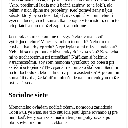
(Áno, postihnutí ľudia majú bežné záujmy, to je šok!), ale
riešim v nich úplne iné problémy. Keď zdravé ženy nájdu
kúsok, ktorý by si chceli kúpiť, uvažujú, či v ňom nebudú
vyzerať tučné, či ich kamarátka nepôjde v tom istom, či im to
ich priateľ alebo manžel zaplatí, a podobne.
Ja si pokladám celkom iné otázky: Nebude ma tlačiť
vytŕčajúce rebro? Vmestí sa mi do toho hrb? Nebudú mi
chýbať dva hrby vpredu? Neprilepia sa mi ruky na nálepku?
Nebudú sa mi po bunde kĺzať ruky dole z vozíka? Nezapchá
mi to tracheostómiu pri prenášaní? Nafúkam si balónik
v tracheostómii, aby som nemohla vykríknuť od bolesti pri
skúšaní si topánok? Nevypadám v tom ako škôlkar? Stačí mi
na to dôchodok alebo strhnem z platu asistentke? A potom mi
kamaráti tvrdia, že kúpiť mi oblečenie na narodeniny nemôže
byť taká veda.
Sociálne siete
Momentálne ovládam počítač očami, pomocou zariadenia
Tobii PCEye Plus, ale táto situácia platí úplne rovnako aj pre
minulosť, kedy som sa slimačím tempom pohybovala po
obrazovke rukami na Trackballe.