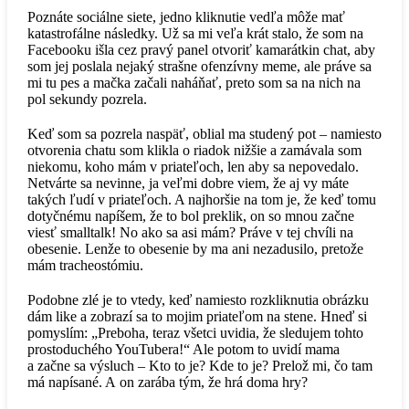
Poznáte sociálne siete, jedno kliknutie vedľa môže mať
katastrofálne následky. Už sa mi veľa krát stalo, že som na
Facebooku išla cez pravý panel otvoriť kamarátkin chat, aby
som jej poslala nejaký strašne ofenzívny meme, ale práve sa
mi tu pes a mačka začali naháňať, preto som sa na nich na
pol sekundy pozrela.
Keď som sa pozrela naspäť, oblial ma studený pot – namiesto
otvorenia chatu som klikla o riadok nižšie a zamávala som
niekomu, koho mám v priateľoch, len aby sa nepovedalo.
Netvárte sa nevinne, ja veľmi dobre viem, že aj vy máte
takých ľudí v priateľoch. A najhoršie na tom je, že keď tomu
dotyčnému napíšem, že to bol preklik, on so mnou začne
viesť smalltalk! No ako sa asi mám? Práve v tej chvíli na
obesenie. Lenže to obesenie by ma ani nezadusilo, pretože
mám tracheostómiu.
Podobne zlé je to vtedy, keď namiesto rozkliknutia obrázku
dám like a zobrazí sa to mojim priateľom na stene. Hneď si
pomyslím: „Preboha, teraz všetci uvidia, že sledujem tohto
prostoduchého YouTubera!“ Ale potom to uvidí mama
a začne sa výsluch – Kto to je? Kde to je? Prelož mi, čo tam
má napísané. A on zarába tým, že hrá doma hry?