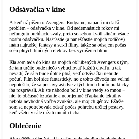
Odsávačka v kine
A keď už píšem o Avengers: Endgame, napadá mi ďalší
problém – odsávačka v kine. Od sedemnástich rokov mi
nefungujú prehĺtacie svaly, preto so sebou kvôli slinám všade
nosím odsávačku. Našťastie (a nanešťastie mojich rodičov)
mám najradšej fantasy a sci-fi filmy, takže sa odsajem počas
scén plných hlučných efektov bez vyrušenia filmu.
Išla som teda do kina na mojich obľúbených Avengers s tým,
že tam určite bude niečo vybuchovať každú chvíľu, a tak
nevadí, že sála bude úplne plná, veď odsávačku nebude
počuť. Film bol síce fantastický, no z tohto dôvodu ma veľmi
nepotešilo, že sa postavy asi dve z tých troch hodín prakticky
iba rozprávali. Ak ste náhodou boli v kine vtedy so mnou –
nie, to občasné bzučanie a nepríjemné čľapkanie tekutiny
nebola nevhodná voľba zvukára, ale mojich génov. Ešteže
som sa nepotrebovala odsať počas pohrebu určitej postavy,
keď všetci v sále držali minútu ticha.
Oblečenie
Ako väčšina dievčat, aj ja veľmi rada chodím do obchodov