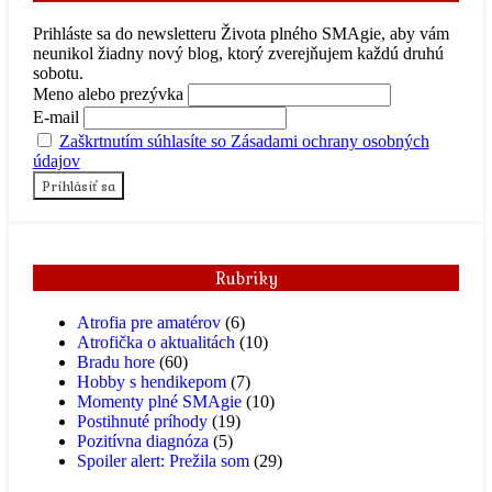
Prihláste sa do newsletteru Života plného SMAgie, aby vám
neunikol žiadny nový blog, ktorý zverejňujem každú druhú
sobotu.
Meno alebo prezývka
E-mail
Zaškrtnutím súhlasíte so Zásadami ochrany osobných
údajov
Rubriky
Atrofia pre amatérov
(6)
Atrofička o aktualitách
(10)
Bradu hore
(60)
Hobby s hendikepom
(7)
Momenty plné SMAgie
(10)
Postihnuté príhody
(19)
Pozitívna diagnóza
(5)
Spoiler alert: Prežila som
(29)