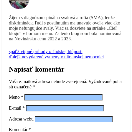
Žijem s diagnózou spinálna svalová atrofia (SMA), lenže
diskriminácia ľudí s postihnutím ma unavuje oveľa viac ako
moje nefungujúce svaly. Viac sa dozviete na stránke „Cieľ
blogu“ v hornom menu. Za tento blog som bola nominovaná
na Novinársku cenu 2022 a 2023.
späť
3 vtipné príhody o ľudskej hlúposti
ďalej
2 nevydarené výmeny v nitrianskej nemocnici
Napísať komentár
Vaša e-mailová adresa nebude zverejnená.
Vyžadované polia
sú označené
*
Meno
*
E-mail
*
Adresa webu
Komentár
*