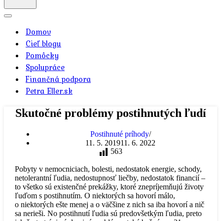
Menu
navigácie
Domov
Cieľ blogu
Pomôcky
Spolupráce
Finančná podpora
Petra Eller.sk
Skutočné problémy postihnutých ľudí
Postihnuté príhody
11. 5. 2019
11. 6. 2022
563
Pobyty v nemocniciach, bolesti, nedostatok energie, schody,
netolerantní ľudia, nedostupnosť liečby, nedostatok financií –
to všetko sú existenčné prekážky, ktoré znepríjemňujú životy
ľuďom s postihnutím. O niektorých sa hovorí málo,
o niektorých ešte menej a o väčšine z nich sa iba hovorí a nič
sa nerieši. No postihnutí ľudia sú predovšetkým ľudia, preto