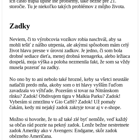
ich často trápia úplne iné problémy, také bežné pre 21.
storočie. Tu je niekoľko takých problémov z môjho života.
Zadky
Neviem, či to výrobcovia vozíkov robia naschvál, aby sa
mohli tešiť z nášho utrpenia, ale akýmsi spôsobom mám celý
život hlavu presne v úrovni zadkov. Je jedno, či som bola
drobné sediace dieťa, menej drobná teenagerka, alebo ležiaca
dospelá, moja výška a poloha nezmenila fakt, že som sa vždy
musela pozerať na zadky.
No ono by to ani nebolo také hrozné, keby sa všetci neustále
natlačili predo mňa, akoby som o tri hlavy vyšším ľuďom
zavadzala vo výhľade. Pozerám si tovar na Nitránskom
rínku? Zadok! Obdivujem tigra v Malkia Parku? Zadok!
Vyberám si zmrzlinu v Gio Caffè? Zadok! Už pomaly
čakám, kedy mi nejaký zadok zakryje tovar aj v e-shope.
Možno si hovoríte, že to až také zlé byť nemôže, veď každý
sa občas rád pozrie na pekný zadok. Lenže bežne nestretnete
zadok Ameriky ako v Avengers: Endgame, skôr zadok
obézneho Američana.