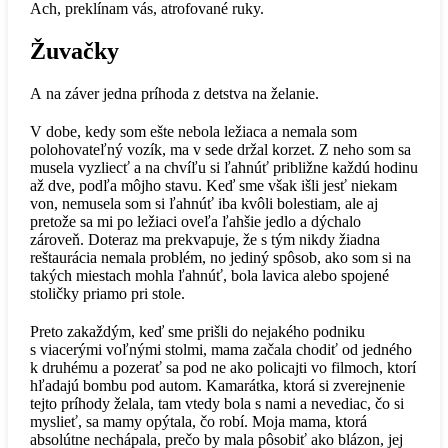
Ach, preklínam vás, atrofované ruky.
Žuvačky
A na záver jedna príhoda z detstva na želanie.
V dobe, kedy som ešte nebola ležiaca a nemala som
polohovateľný vozík, ma v sede držal korzet. Z neho som sa
musela vyzliecť a na chvíľu si ľahnúť približne každú hodinu
až dve, podľa môjho stavu. Keď sme však išli jesť niekam
von, nemusela som si ľahnúť iba kvôli bolestiam, ale aj
pretože sa mi po ležiaci oveľa ľahšie jedlo a dýchalo
zároveň. Doteraz ma prekvapuje, že s tým nikdy žiadna
reštaurácia nemala problém, no jediný spôsob, ako som si na
takých miestach mohla ľahnúť, bola lavica alebo spojené
stoličky priamo pri stole.
Preto zakaždým, keď sme prišli do nejakého podniku
s viacerými voľnými stolmi, mama začala chodiť od jedného
k druhému a pozerať sa pod ne ako policajti vo filmoch, ktorí
hľadajú bombu pod autom. Kamarátka, ktorá si zverejnenie
tejto príhody želala, tam vtedy bola s nami a nevediac, čo si
myslieť, sa mamy opýtala, čo robí. Moja mama, ktorá
absolútne nechápala, prečo by mala pôsobiť ako blázon, jej