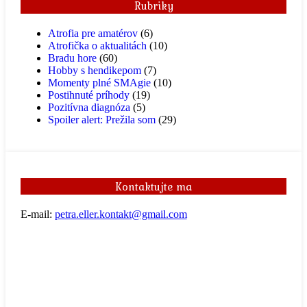
Rubriky
Atrofia pre amatérov
(6)
Atrofička o aktualitách
(10)
Bradu hore
(60)
Hobby s hendikepom
(7)
Momenty plné SMAgie
(10)
Postihnuté príhody
(19)
Pozitívna diagnóza
(5)
Spoiler alert: Prežila som
(29)
Kontaktujte ma
E-mail:
petra.eller.kontakt@gmail.com