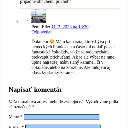
prípadne obľúbenú príchuť?
Petra Eller
11. 2. 2023 na 13:30
Odpovedať
Ďakujem
Mám kamaráta, ktorý býva pri
nemeckých hraniciach a často mi odtiaľ posiela
fantastické čokolády, takže sa rada nechám
prekvapiť príchuťami. Ak je ale výber na mne,
úplne najradšej mám slaný karamel, či v
čokoláde, alebo na zmrzline. Ale milujem aj
klasický sladký karamel.
Napísať komentár
Vaša e-mailová adresa nebude zverejnená.
Vyžadované polia
sú označené
*
Meno
*
E-mail
*