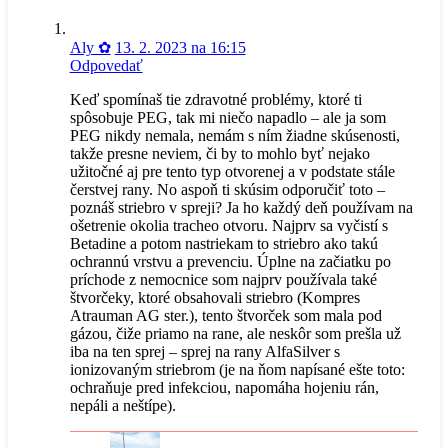
Aly ✿
13. 2. 2023 na 16:15
Odpovedať
Keď spomínaš tie zdravotné problémy, ktoré ti
spôsobuje PEG, tak mi niečo napadlo – ale ja som
PEG nikdy nemala, nemám s ním žiadne skúsenosti,
takže presne neviem, či by to mohlo byť nejako
užitočné aj pre tento typ otvorenej a v podstate stále
čerstvej rany. No aspoň ti skúsim odporučiť toto –
poznáš striebro v spreji? Ja ho každý deň používam na
ošetrenie okolia tracheo otvoru. Najprv sa vyčistí s
Betadine a potom nastriekam to striebro ako takú
ochrannú vrstvu a prevenciu. Úplne na začiatku po
príchode z nemocnice som najprv používala také
štvorčeky, ktoré obsahovali striebro (Kompres
Atrauman AG ster.), tento štvorček som mala pod
gázou, čiže priamo na rane, ale neskôr som prešla už
iba na ten sprej – sprej na rany AlfaSilver s
ionizovaným striebrom (je na ňom napísané ešte toto:
ochraňuje pred infekciou, napomáha hojeniu rán,
nepáli a neštípe).