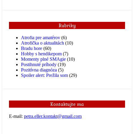
Rubriky
Atrofia pre amatérov
(6)
Atrofička o aktualitách
(10)
Bradu hore
(60)
Hobby s hendikepom
(7)
Momenty plné SMAgie
(10)
Postihnuté príhody
(19)
Pozitívna diagnóza
(5)
Spoiler alert: Prežila som
(29)
Kontaktujte ma
E-mail:
petra.eller.kontakt@gmail.com