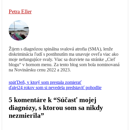
Petra Eller
Žijem s diagnózou spinálna svalová atrofia (SMA), lenže
diskriminácia ľudí s postihnutím ma unavuje oveľa viac ako
moje nefungujúce svaly. Viac sa dozviete na stránke „Cieľ
blogu“ v hornom menu. Za tento blog som bola nominovaná
na Novinársku cenu 2022 a 2023.
späť
Deň, v ktorý som prestala zomierať
ďalej
24 rokov som si nevedela predstaviť pohodlie
5 komentáre k “Súčasť mojej
diagnózy, s ktorou som sa nikdy
nezmierila”