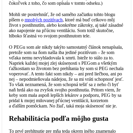
čokoľvek z toho, čo som opísala v tomto odseku.)
Mohli ste postrehnúť, že od samého začiatku tohto blogu
píšem o
mnohých pozitívach
, ktoré má buď celkovo môj
život s postihnutím, alebo konkrétne zákroky, aj také zásadné
ako napojenie na pľúcnu ventiláciu. Som totiž skutočne,
hlboko šťastná vo svojom postihnutom tele.
O PEGu som ale nikdy takýto samostatný článok nenapísala,
pretože som na ňom našla iba jediné pozitívum – že som
vďaka nemu nevyhladovala k smrti. Isteže to stálo za to.
Napriek každej mojej zlej skúsenosti s PEGom a všetkým
ťažkostiam so životom bez prehĺtania by som si PEG nechala
voperovať. A tento fakt som nikdy – ani pred liečbou, ani po
nej – nepodmieňovala nádejou, že sa mi vráti schopnosť jesť.
To však neznamená, že som schopná tešiť sa z neho či byť
naň hrdá ako na zvyšok svojho postihnutia. Pritom viem, že
keby som mala aspoň lepších lekárov a podporu, PEG by sa
pridal k mojej milovanej pľúcnej ventilácii, korzetom
a ďalším pomôckam. No žiaľ, taká moja skúsenosť nie je.
Rehabilitácia podľa môjho gusta
To prvé prehltnutie pre mňa teda okrem iného znamenalo