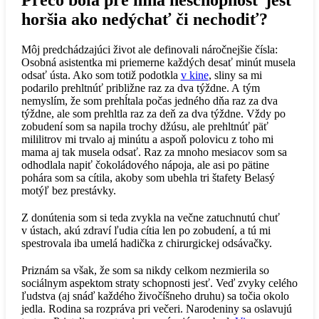
Prečo bola pre mňa neschopnosť jesť
horšia ako nedýchať či nechodiť?
Môj predchádzajúci život ale definovali náročnejšie čísla:
Osobná asistentka mi priemerne každých desať minút musela
odsať ústa. Ako som totiž podotkla
v kine
, sliny sa mi
podarilo prehltnúť približne raz za dva týždne. A tým
nemyslím, že som prehĺtala počas jedného dňa raz za dva
týždne, ale som prehltla raz za deň za dva týždne. Vždy po
zobudení som sa napila trochy džúsu, ale prehltnúť päť
mililitrov mi trvalo aj minútu a aspoň polovicu z toho mi
mama aj tak musela odsať. Raz za mnoho mesiacov som sa
odhodlala napiť čokoládového nápoja, ale asi po pätine
pohára som sa cítila, akoby som ubehla tri štafety Belasý
motýľ bez prestávky.
Z donútenia som si teda zvykla na večne zatuchnutú chuť
v ústach, akú zdraví ľudia cítia len po zobudení, a tú mi
spestrovala iba umelá hadička z chirurgickej odsávačky.
Priznám sa však, že som sa nikdy celkom nezmierila so
sociálnym aspektom straty schopnosti jesť. Veď zvyky celého
ľudstva (aj snáď každého živočíšneho druhu) sa točia okolo
jedla. Rodina sa rozpráva pri večeri. Narodeniny sa oslavujú