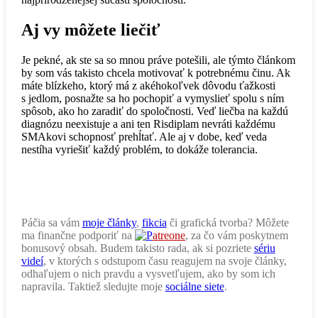
Aj vy môžete liečiť
Je pekné, ak ste sa so mnou práve potešili, ale týmto článkom
by som vás takisto chcela motivovať k potrebnému činu. Ak
máte blízkeho, ktorý má z akéhokoľvek dôvodu ťažkosti
s jedlom, posnažte sa ho pochopiť a vymyslieť spolu s ním
spôsob, ako ho zaradiť do spoločnosti. Veď liečba na každú
diagnózu neexistuje a ani ten Risdiplam nevráti každému
SMAkovi schopnosť prehĺtať. Ale aj v dobe, keď veda
nestíha vyriešiť každý problém, to dokáže tolerancia.
Páčia sa vám
moje články
,
fikcia
či grafická tvorba? Môžete
ma finančne podporiť na
atreone
, za čo vám poskytnem
bonusový obsah. Budem takisto rada, ak si pozriete
sériu
videí
, v ktorých s odstupom času reagujem na svoje články,
odhaľujem o nich pravdu a vysvetľujem, ako by som ich
napravila. Taktiež sledujte moje
sociálne siete
.