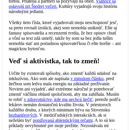
tortou. Priatelia a partneri sa pozývajú na obed.
Vianoce sa
oslavujú pri Štedrej večeri.
Kultúry vyjadrujú svoju históriu
národnými jedlami.
Všetky tieto čísla, ktoré vyjadrovali moju neschopnosť jesť,
sa preto rovnali izolácii, akej som nemohla uniknúť. Ešte aj
fantasy spisovatelia a recenzenti tvrdia, že bez opisov chutí
a vôní sa text zdá umelý, takže by som sa bez jedla tuším
nemohla stať ani poriadnou spisovateľkou či ešte horšie – ani
magickou bytosťou.
Veď si aktivistka, tak to zmeň!
Určite by existovali spôsoby, ako zmeniť každú udalosť na
inkluzívnu. Ako som ale napísala
v minulom článku
, pred
liečbou som ledva mala energiu na základné prežívanie.
Neviem ani vyjadriť, aké extrémne náročné je potrebovať
zmeniť väčšinu oblastí spoločnosti, aby ma zahŕňala. Musím
to robiť
v zdravotníctve, kde ma nechcú liečiť
, pretože podľa
lekárov nemám dostatočnú kvalitu života. V priestoroch
každého druhu, z ktorých minimum býva na Slovensku
bezbariérových
. V medziľudských interakciách, ak si
neželám byť
ponižovaná ableistickými rečami
. A to sú len
príklady nevyhnutné pre moje prežitie. Nezostávala mi