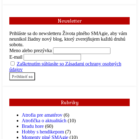
Newsletter
Prihláste sa do newsletteru Života plného SMAgie, aby vám
neunikol žiadny nový blog, ktorý zverejňujem každú druhú
sobotu.
Meno alebo prezývka
E-mail
Zaškrtnutím súhlasíte so Zásadami ochrany osobných
údajov
Rubriky
Atrofia pre amatérov
(6)
Atrofička o aktualitách
(10)
Bradu hore
(60)
Hobby s hendikepom
(7)
Momenty plné SMAgie
(10)