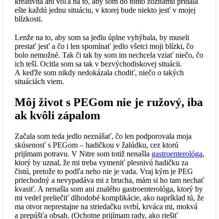
kreativita ani vôľa na to, aby som do tohto zoznamu pridala
ešte každú jednu situáciu, v ktorej bude niekto jesť v mojej
blízkosti.
Lenže na to, aby som sa jedlu úplne vyhýbala, by museli
prestať jesť a čo i len spomínať jedlo všetci moji blízki, čo
bolo nemožné. Tak či tak by som im nechcela vziať niečo, čo
ich teší. Ocitla som sa tak v bezvýchodiskovej situácii.
A keďže som nikdy nedokázala chodiť, niečo o takých
situáciách viem.
Môj život s PEGom nie je ružový, iba
ak kvôli zápalom
Začala som teda jedlo neznášať, čo len podporovala moja
skúsenosť s PEGom – hadičkou v žalúdku, cez ktorú
prijímam potravu. V Nitre som totiž nenašla
gastroenterológa
,
ktorý by uznal, že mi treba vymeniť plesnivú hadičku za
čistú, pretože to podľa neho nie je vada. Vraj kým je PEG
priechodný a nevypadáva mi z brucha, mám si ho tam nechať
kvasiť. A nenašla som ani znalého gastroenterológa, ktorý by
mi vedel preliečiť dlhodobé komplikácie, ako napríklad tú, že
ma otvor neprestajne na striedačku svrbí, krváca mi, mokvá
a prepúšťa obsah. (Ochotne prijímam rady, ako riešiť