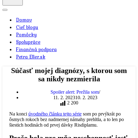
Menu
navigácie
Domov
Cieľ blogu
Pomôcky
Spolupráce
Finančná podpora
Petra Eller.sk
Súčasť mojej diagnózy, s ktorou som
sa nikdy nezmierila
Spoiler alert: Prežila som
11. 2. 2023
10. 2. 2023
2 200
Na konci
úvodného článku tejto série
som po prvýkrát po
ôsmych rokoch bez nadmernej námahy prehltla, a to len po
šiestich hodinách od prvej dávky Risdiplamu.