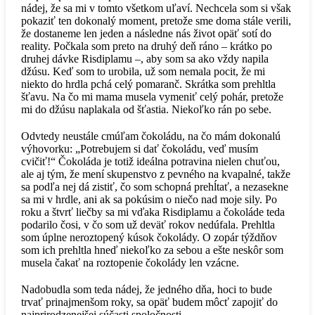
nádej, že sa mi v tomto všetkom uľaví. Nechcela som si však
pokaziť ten dokonalý moment, pretože sme doma stále verili,
že dostaneme len jeden a následne nás život opäť sotí do
reality. Počkala som preto na druhý deň ráno – krátko po
druhej dávke Risdiplamu –, aby som sa ako vždy napila
džúsu. Keď som to urobila, už som nemala pocit, že mi
niekto do hrdla pchá celý pomaranč. Skrátka som prehltla
šťavu. Na čo mi mama musela vymeniť celý pohár, pretože
mi do džúsu naplakala od šťastia. Niekoľko rán po sebe.
Odvtedy neustále cmúľam čokoládu, na čo mám dokonalú
výhovorku: „Potrebujem si dať čokoládu, veď musím
cvičiť!“ Čokoláda je totiž ideálna potravina nielen chuťou,
ale aj tým, že mení skupenstvo z pevného na kvapalné, takže
sa podľa nej dá zistiť, čo som schopná prehĺtať, a nezasekne
sa mi v hrdle, ani ak sa pokúsim o niečo nad moje sily. Po
roku a štvrť liečby sa mi vďaka Risdiplamu a čokoláde teda
podarilo čosi, v čo som už deväť rokov nedúfala. Prehltla
som úplne neroztopený kúsok čokolády. O zopár týždňov
som ich prehltla hneď niekoľko za sebou a ešte neskôr som
musela čakať na roztopenie čokolády len vzácne.
Nadobudla som teda nádej, že jedného dňa, hoci to bude
trvať prinajmenšom roky, sa opäť budem môcť zapojiť do
najprirodzenejšej súčasti spoločnosti.