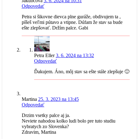
Jakubcova
3. 6. 2024 na 10:31
Odpovedať
Petra si šikovne dievca plne guráže, obdivujem ta ,
píšeš veľmi pútavo a vtipne. Dúfam že stav sa bude
ešte zlepšovať. Držím palce. Gabi
Petra Eller
3. 6. 2024 na 13:32
Odpovedať
Ďakujem. Áno, môj stav sa ešte stále zlepšuje 🙂
Martina
25. 3. 2023 na 13:45
Odpovedať
Drzim vsetky palce aj ja.
Neviete nahodou kolko ludi bolo pre tuto studiu
vybratych zo Slovenka?
Zdravim, Martina