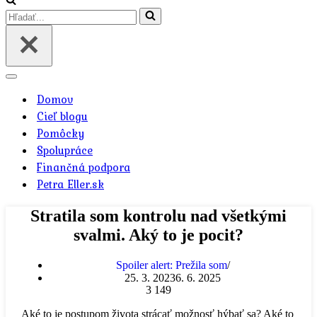
navigácie
Hľadať
Menu
navigácie
Domov
Cieľ blogu
Pomôcky
Spolupráce
Finančná podpora
Petra Eller.sk
Stratila som kontrolu nad všetkými
svalmi. Aký to je pocit?
Spoiler alert: Prežila som
25. 3. 2023
6. 6. 2025
3 149
Aké to je postupom života strácať možnosť hýbať sa? Aké to