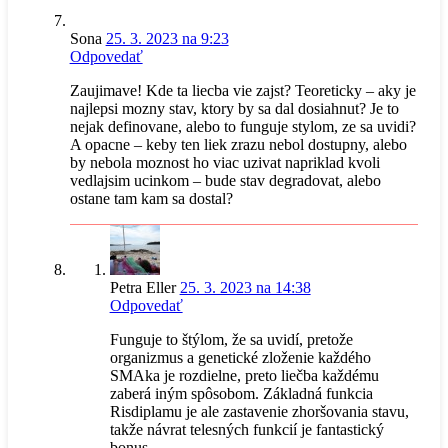
Sona
25. 3. 2023 na 9:23
Odpovedať
Zaujimave! Kde ta liecba vie zajst? Teoreticky – aky je
najlepsi mozny stav, ktory by sa dal dosiahnut? Je to
nejak definovane, alebo to funguje stylom, ze sa uvidi?
A opacne – keby ten liek zrazu nebol dostupny, alebo
by nebola moznost ho viac uzivat napriklad kvoli
vedlajsim ucinkom – bude stav degradovat, alebo
ostane tam kam sa dostal?
Petra Eller
25. 3. 2023 na 14:38
Odpovedať
Funguje to štýlom, že sa uvidí, pretože
organizmus a genetické zloženie každého
SMAka je rozdielne, preto liečba každému
zaberá iným spôsobom. Základná funkcia
Risdiplamu je ale zastavenie zhoršovania stavu,
takže návrat telesných funkcií je fantastický
bonus.