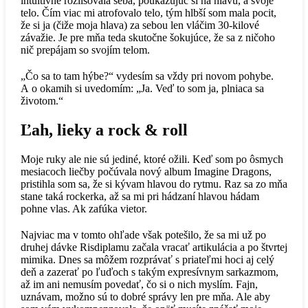
intuitívne rozlišovala seba, poukazujúc si na hlavu, a svoje
telo. Čím viac mi atrofovalo telo, tým hlbší som mala pocit,
že si ja (čiže moja hlava) za sebou len vláčim 30-kilové
závažie. Je pre mňa teda skutočne šokujúce, že sa z ničoho
nič prepájam so svojím telom.
„Čo sa to tam hýbe?“ vydesím sa vždy pri novom pohybe.
A o okamih si uvedomím: „Ja. Veď to som ja, plniaca sa
životom.“
Ľah, lieky a rock & roll
Moje ruky ale nie sú jediné, ktoré ožili. Keď som po ôsmych
mesiacoch liečby počúvala nový album Imagine Dragons,
pristihla som sa, že si kývam hlavou do rytmu. Raz sa zo mňa
stane taká rockerka, až sa mi pri hádzaní hlavou hádam
pohne vlas. Ak zafúka vietor.
Najviac ma v tomto ohľade však potešilo, že sa mi už po
druhej dávke Risdiplamu začala vracať artikulácia a po štvrtej
mimika. Dnes sa môžem rozprávať s priateľmi hoci aj celý
deň a zazerať po ľuďoch s takým expresívnym sarkazmom,
až im ani nemusím povedať, čo si o nich myslím. Fajn,
uznávam, možno sú to dobré správy len pre mňa. Ale aby