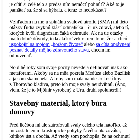
je cítiť si celé telo a predsa ním nemôcť pohnúť? Aké to je
pamätať sa, že si sa hýbala, a teraz to nedokázať?
Vzhľadom na moju spinálnu svalovú atrofiu (SMA) mi tieto
otázky ľudia zvyknú klásť odmalička – či už zdraví, alebo tí,
ktorých kvôli diagnózam čaká ochrnutie. Ak na tie otázky
majú dobré dôvody, teda akékoľvek okrem toho, že sa chcú
uspokojiť na mojom „horšom živote“
alebo
sa cítia oprávnení
poznať detaily môjho zdravotného stavu
, chcem im
odpovedať.
No dlhé roky som svoje pocity nevedela definovať inak ako
metaforami. Akoby sa na mňa pozrela Medúza alebo Bazilisk
a ja som skamenela. Akoby som mala namiesto kostí kov
z Thorovho kladiva, preto ich moje svaly neudvihnú. (Áno,
viem, že je to Mjölnir vyrobený z Uru, drahí spolunerdi.)
Stavebný materiál, ktorý búra
domovy
Pred liečbou mi ale zatrofovali svaly celého tela natoľko, až
mi zostali len mikroskopické pohyby ľavého ukazováka,
kútikov úst a obočia. Až vtedy som pochopila, že na ochrnutí