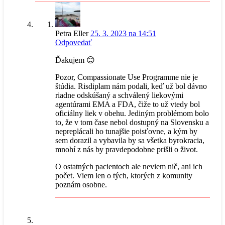
Petra Eller
25. 3. 2023 na 14:51
Odpovedať
Ďakujem 😊
Pozor, Compassionate Use Programme nie je
štúdia. Risdiplam nám podali, keď už bol dávno
riadne odskúšaný a schválený liekovými
agentúrami EMA a FDA, čiže to už vtedy bol
oficiálny liek v obehu. Jediným problémom bolo
to, že v tom čase nebol dostupný na Slovensku a
nepreplácali ho tunajšie poisťovne, a kým by
sem dorazil a vybavila by sa všetka byrokracia,
mnohí z nás by pravdepodobne prišli o život.
O ostatných pacientoch ale neviem nič, ani ich
počet. Viem len o tých, ktorých z komunity
poznám osobne.