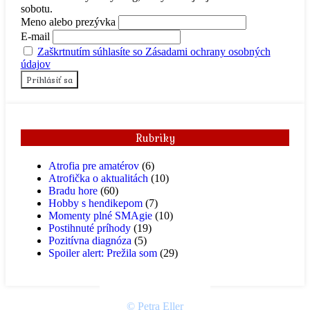
sobotu.
Meno alebo prezývka
E-mail
Zaškrtnutím súhlasíte so Zásadami ochrany osobných
údajov
Rubriky
Atrofia pre amatérov
(6)
Atrofička o aktualitách
(10)
Bradu hore
(60)
Hobby s hendikepom
(7)
Momenty plné SMAgie
(10)
Postihnuté príhody
(19)
Pozitívna diagnóza
(5)
Spoiler alert: Prežila som
(29)
© Petra Eller