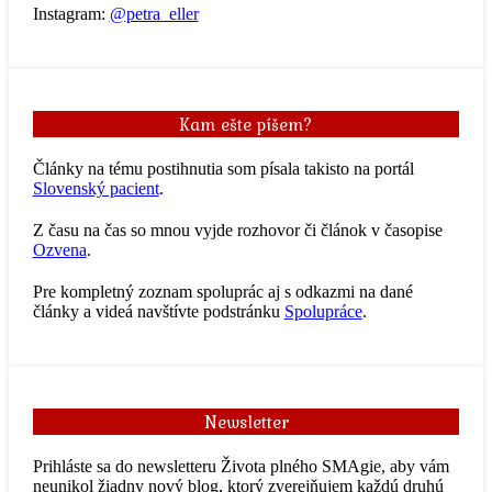
Instagram:
@petra_eller
Kam ešte píšem?
Články na tému postihnutia som písala takisto na portál
Slovenský pacient
.
Z času na čas so mnou vyjde rozhovor či článok v časopise
Ozvena
.
Pre kompletný zoznam spoluprác aj s odkazmi na dané
články a videá navštívte podstránku
Spolupráce
.
Newsletter
Prihláste sa do newsletteru Života plného SMAgie, aby vám
neunikol žiadny nový blog, ktorý zverejňujem každú druhú