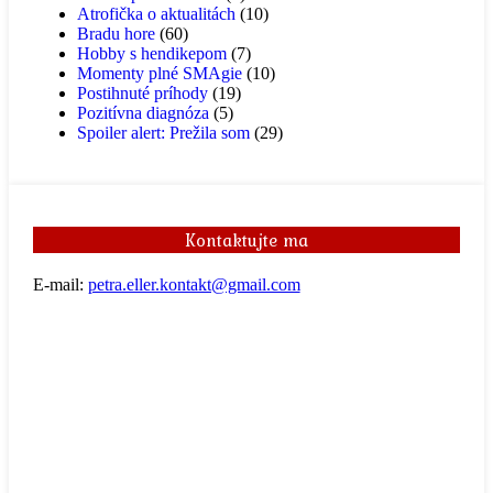
Atrofička o aktualitách
(10)
Bradu hore
(60)
Hobby s hendikepom
(7)
Momenty plné SMAgie
(10)
Postihnuté príhody
(19)
Pozitívna diagnóza
(5)
Spoiler alert: Prežila som
(29)
Kontaktujte ma
E-mail:
petra.eller.kontakt@gmail.com