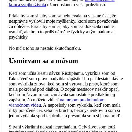
konca svojho života
už nedostanem veľa príležitostí.
Priala by som si, aby som sa nehnevala na vlastné ústa, že
nesprávne vyslovili moje myšlienky, ktoré som považovala
za dôležité. Priala by som si, aby som sa dokázala riadne
usmiať, ale bolo to príliš náročné fyzicky a tým pádom aj
psychicky.
No nič z toho sa nestalo skutočnosťou.
Usmievam sa a mávam
Keď som užila šiestu dávku Risdiplamu, vykríkla som od
ľaku. Veď som práve nadvihla zápästie! Po päťdesiatej dávke
som vykríkla znova, keď som si vyrovnala prsty, ktoré som
mala pokrčené pod dlaňou. O zopár mesiacov neskôr opäť,
keď som ľavou rukou zamávala samostatne predlaktím aj
zápästím, čo môžete vidieť
na mojom predminulom
vianočnom videu
. A naposledy som vykríkla, keď som mala
ruky položené cez seba na bruchu, bezmyšlienkovito som si
jednu vytiahla spod tej druhej a presunula som si ju na hruď.
S tými výkrikmi naozaj nepreháňam. Celý život som totiž