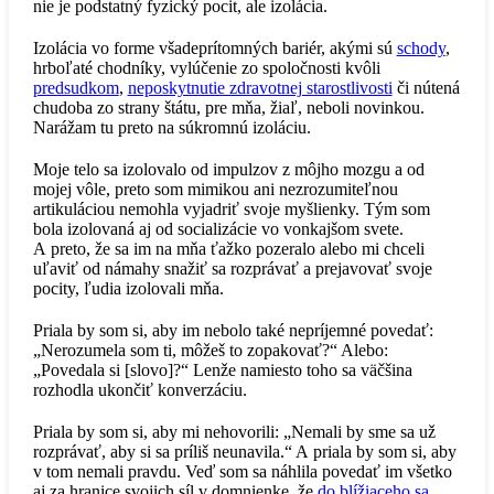
nie je podstatný fyzický pocit, ale izolácia.
Izolácia vo forme všadeprítomných bariér, akými sú
schody
,
hrboľaté chodníky, vylúčenie zo spoločnosti kvôli
predsudkom
,
neposkytnutie zdravotnej starostlivosti
či nútená
chudoba zo strany štátu, pre mňa, žiaľ, neboli novinkou.
Narážam tu preto na súkromnú izoláciu.
Moje telo sa izolovalo od impulzov z môjho mozgu a od
mojej vôle, preto som mimikou ani nezrozumiteľnou
artikuláciou nemohla vyjadriť svoje myšlienky. Tým som
bola izolovaná aj od socializácie vo vonkajšom svete.
A preto, že sa im na mňa ťažko pozeralo alebo mi chceli
uľaviť od námahy snažiť sa rozprávať a prejavovať svoje
pocity, ľudia izolovali mňa.
Priala by som si, aby im nebolo také nepríjemné povedať:
„Nerozumela som ti, môžeš to zopakovať?“ Alebo:
„Povedala si [slovo]?“ Lenže namiesto toho sa väčšina
rozhodla ukončiť konverzáciu.
Priala by som si, aby mi nehovorili: „Nemali by sme sa už
rozprávať, aby si sa príliš neunavila.“ A priala by som si, aby
v tom nemali pravdu. Veď som sa náhlila povedať im všetko
aj za hranice svojich síl v domnienke, že
do blížiaceho sa