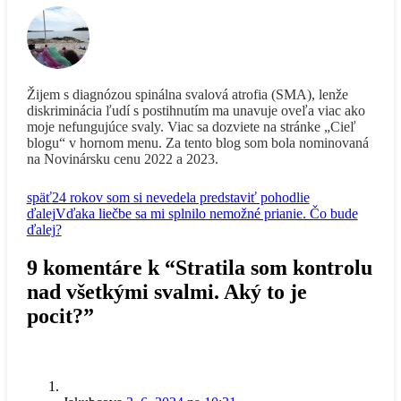
Žijem s diagnózou spinálna svalová atrofia (SMA), lenže
diskriminácia ľudí s postihnutím ma unavuje oveľa viac ako
moje nefungujúce svaly. Viac sa dozviete na stránke „Cieľ
blogu“ v hornom menu. Za tento blog som bola nominovaná
na Novinársku cenu 2022 a 2023.
späť
24 rokov som si nevedela predstaviť pohodlie
ďalej
Vďaka liečbe sa mi splnilo nemožné prianie. Čo bude
ďalej?
9 komentáre k “Stratila som kontrolu
nad všetkými svalmi. Aký to je
pocit?”