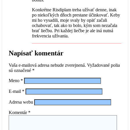
Konkrétne Risdiplam treba užívať denne, inak
po niekoľkých dňoch prestane účinkovať. Keby
mi ho vysadili, moje svaly by opäť začali
ochabovať, tak ako to bolo, kým som nezačala
brať liečbu. Pri každej liečbe je ale iná nutná
frekvencia užívania.
Napísať komentár
Vaša e-mailová adresa nebude zverejnená.
Vyžadované polia
sú označené
*
Meno
*
E-mail
*
Adresa webu
Komentár
*