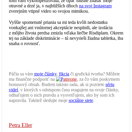
som vám vykompenzovala, že opäť musíte znášať moje
otravné a drzé ja, v najbližších dňoch
na svoj Instagram
zverejním vtipné video so svojou mimikou.
Vyššie spomenuté priania sa mi teda kvôli nedostatku
vonkajšej ani vnútornej akceptácie nesplnili, ale izolácia
z môjho života predsa zmizla vďaka liečbe Risdiplam. Okrem
tej na základe diskriminácie – tú nevyrieši žiadna tabletka, iba
snaha o rovnosť.
Páčia sa vám
moje články
,
fikcia
či grafická tvorba? Môžete
ma finančne podporiť na
atreone
, za čo vám poskytnem
bonusový obsah. Budem takisto rada, ak si pozriete
sériu
videí
, v ktorých s odstupom času reagujem na svoje články,
odhaľujem o nich pravdu a vysvetľujem, ako by som ich
napravila. Taktiež sledujte moje
sociálne siete
.
Petra Eller